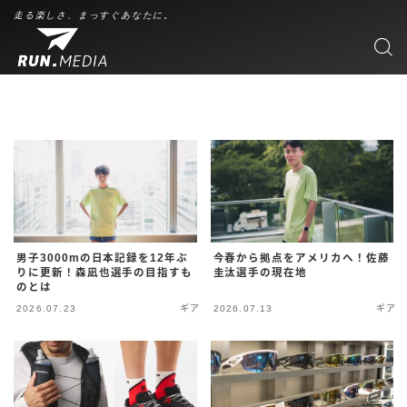
走る楽しさ、まっすぐあなたに。
男子3000mの日本記録を12年ぶ
今春から拠点をアメリカへ！佐藤
りに更新！森凪也選手の目指すも
圭汰選手の現在地
のとは
2026.07.23
ギア
2026.07.13
ギア