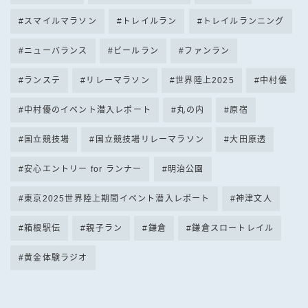
スマイルマラソン
トレイルラン
トレイルランニング
ニューバランス
ビールラン
ファンラン
ランステ
リレーマラソン
世界陸上2025
中村優
中村優のイベント潜入レポート
丸の内
原宿
国立競技場
国立競技場リレーマラソン
大田原透
安心エントリー for ランナー
明治公園
東京2025世界陸上期間イベント潜入レポート
神津文人
箱根駅伝
親子ラン
鎌倉
鎌倉スロートレイル
黄金体験ラジオ