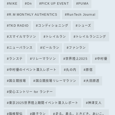
NIKE
On
PICK UP EVENT
PUMA
R.M MONTHLY AUTHENTICS
RunTech Journal
TKD RADIO
コンディショニング
シューズ
スマイルマラソン
トレイルラン
トレイルランニング
ニューバランス
ビールラン
ファンラン
ランステ
リレーマラソン
世界陸上2025
中村優
中村優のイベント潜入レポート
丸の内
原宿
国立競技場
国立競技場リレーマラソン
大田原透
安心エントリー for ランナー
東京2025世界陸上期間イベント潜入レポート
神津文人
箱根駅伝
親子ラン
走る。着る。ときどき、あいこ。