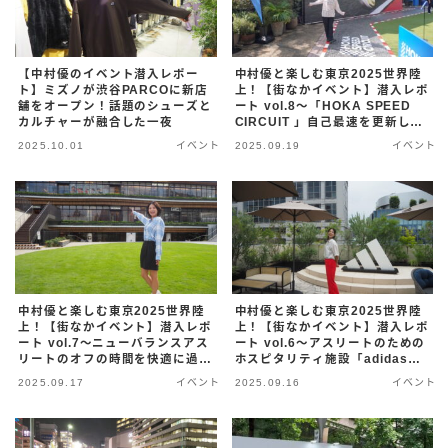
【中村優のイベント潜入レポー
中村優と楽しむ東京2025世界陸
ト】ミズノが渋谷PARCOに新店
上！【街なかイベント】潜入レポ
舗をオープン！話題のシューズと
ート vol.8〜「HOKA SPEED
カルチャーが融合した一夜
CIRCUIT 」自己最速を更新した
いランナーのための三日間！〜
2025.10.01
イベント
2025.09.19
イベント
中村優と楽しむ東京2025世界陸
中村優と楽しむ東京2025世界陸
上！【街なかイベント】潜入レポ
上！【街なかイベント】潜入レポ
ート vol.7〜ニューバランスアス
ート vol.6〜アスリートのための
リートのオフの時間を快適に過ご
ホスピタリティ施設「adidas
してもらうための空間「Off
House Tokyo」を公開！〜
2025.09.17
イベント
2025.09.16
イベント
Track by New Balance」〜