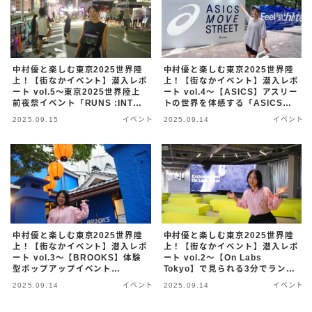
中村優と楽しむ東京2025世界陸
中村優と楽しむ東京2025世界陸
上！【街なかイベント】潜入レポ
上！【街なかイベント】潜入レポ
ート vol.5〜東京2025世界陸上
ート vol.4〜【ASICS】アスリー
前夜祭イベント「RUNS :INTO
トの世界を体感する「ASICS
KK」〜
MOVE STREET」 〜
2025.09.15
イベント
2025.09.14
イベント
中村優と楽しむ東京2025世界陸
中村優と楽しむ東京2025世界陸
上！【街なかイベント】潜入レポ
上！【街なかイベント】潜入レポ
ート vol.3〜【BROOKS】体験
ート vol.2〜【On Labs
型ポップアップイベント
Tokyo】で見られる3分でランニ
「HYPERION HOUSE
ングシューズが完成する革新的な
2025.09.14
イベント
2025.09.14
イベント
TOKYO」日本初開催 〜
技術〜