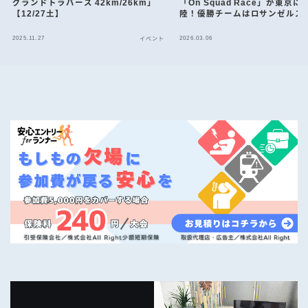
グランドトラバース 42km/26km」
「On Squad Race」が東京に
【12/27土】
陸！優勝チームはロサンゼルス
へ
2025.11.27
2026.03.06
イベント