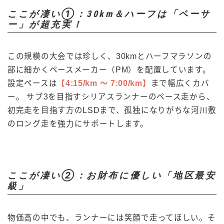
ここが凄い①：30km＆ハーフは「ペーサ
ー」が超充実！
この規模の大会では珍しく、30kmとハーフマラソンの
部に細かくペースメーカー（PM）を配置しています。
設定ペースは
【4:15/km 〜 7:00/km】
まで幅広くカバ
ー。 サブ3を目指すシリアスランナーのペース走から、
初完走を目指す方のLSDまで、孤独になりがちな河川敷
のロング走を強力にサポートします。
ここが凄い②：お財布に優しい「地区最安
級」
物価高の中でも、ランナーには笑顔で走ってほしい。そ