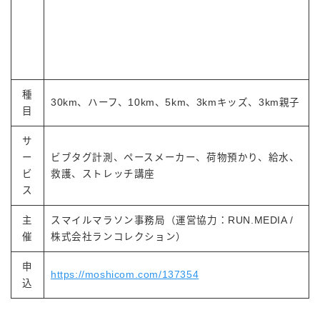
種
30km、ハーフ、10km、5km、3kmキッズ、3km親子
目
サ
ー
ビブタグ計測、ペースメーカー、荷物預かり、給水、
ビ
救護、ストレッチ講座
ス
主
スマイルマラソン事務局（運営協力：RUN.MEDIA /
催
株式会社ランコレクション）
申
https://moshicom.com/137354
込