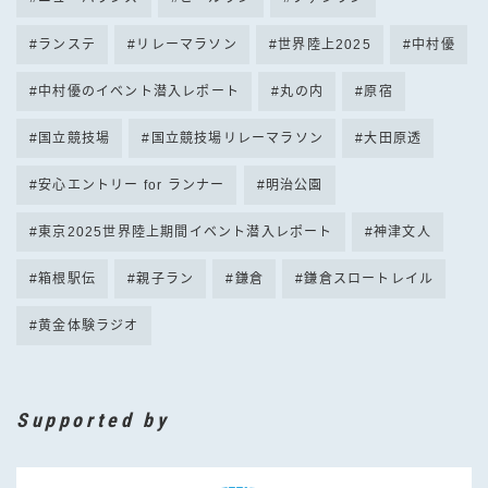
ランステ
リレーマラソン
世界陸上2025
中村優
中村優のイベント潜入レポート
丸の内
原宿
国立競技場
国立競技場リレーマラソン
大田原透
安心エントリー for ランナー
明治公園
東京2025世界陸上期間イベント潜入レポート
神津文人
箱根駅伝
親子ラン
鎌倉
鎌倉スロートレイル
黄金体験ラジオ
Supported by