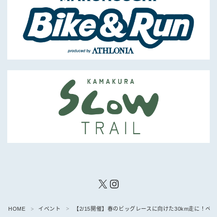
X
Instagram
HOME
イベント
【2/15開催】春のビッグレースに向けた30km走に！ペ
＞
＞