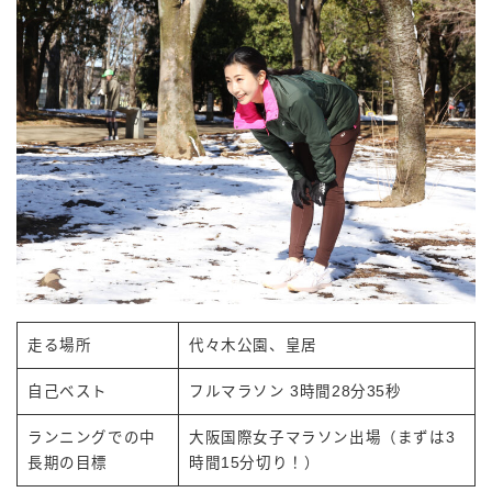
走る場所
代々木公園、皇居
自己ベスト
フルマラソン 3時間28分35秒
ランニングでの中
大阪国際女子マラソン出場（まずは3
長期の目標
時間15分切り！）