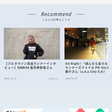
Recommend
こちらの記事もどうぞ
【フルマラソン完走ランナーインタ
All Right！ “読んだら走りた
ビュー】NMB48 塩月希依音さん
ランナーズファイル PR Vol.4
陽介さん（a.k.a Cho S.K） 
とビール、そして裸足ラン！ 週
2025.12.19
2026.04.25
カルチャー
予定が読めない……そんな50代
戦を支える『ワンコインの神シ
ム』」