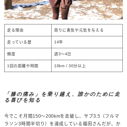
走る理由
周りに勇気や元気を与える
走っている歴
14年
頻度
週3～4日
1回の距離や時間
10km / 30分以上
「膝の痛み」を乗り越え、誰かのために走
る喜びを知る
今でこそ月間150〜200kmを走破し、サブ3.5（フルマ
ラソン3時間半切り）を達成している福田さんだが、か