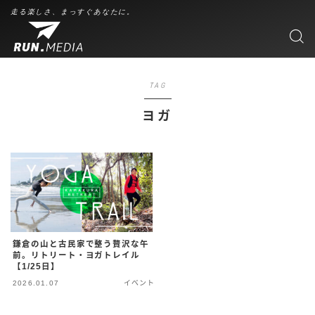
走る楽しさ、まっすぐあなたに。
TAG
ヨガ
鎌倉の山と古民家で整う贅沢な午
前。リトリート・ヨガトレイル
【1/25日】
2026.01.07
イベント