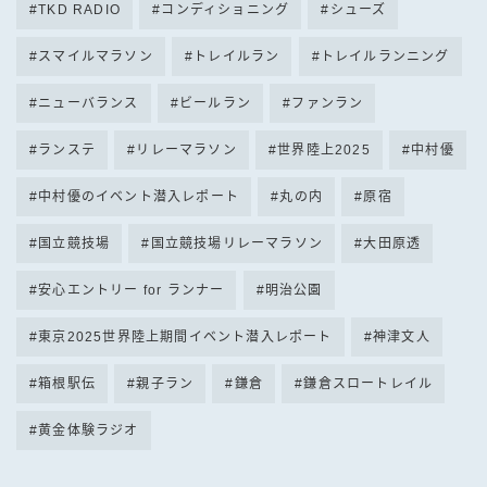
TKD RADIO
コンディショニング
シューズ
スマイルマラソン
トレイルラン
トレイルランニング
ニューバランス
ビールラン
ファンラン
ランステ
リレーマラソン
世界陸上2025
中村優
中村優のイベント潜入レポート
丸の内
原宿
国立競技場
国立競技場リレーマラソン
大田原透
安心エントリー for ランナー
明治公園
東京2025世界陸上期間イベント潜入レポート
神津文人
箱根駅伝
親子ラン
鎌倉
鎌倉スロートレイル
黄金体験ラジオ