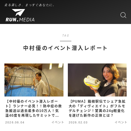
走る楽しさ、まっすぐあなたに。
TAG
中村優のイベント潜入レポート
【中村優のイベント潜入レポー
【PUMA】箱根駅伝でシェア急拡
ト】ランナー必見！！熱中症の救
大の「ディヴィエイト」がフルモ
急搬送は過去最多の10万人！気
デルチェンジ！驚異の24g軽量化
温40度を再現したサミットで実
を遂げた新作の正体とは？
証された、過酷な夏を乗り切る
2026.06.04
イベント
2026.02.03
イベント
ZAMSTの「冷却アイテム」と
は？