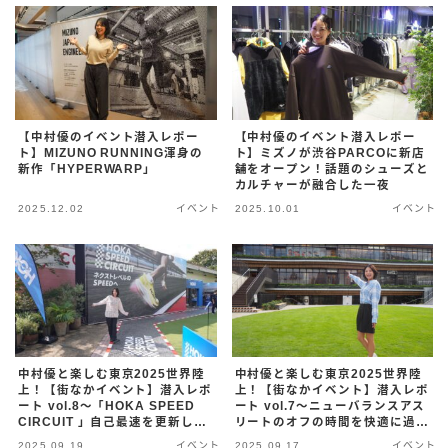
【中村優のイベント潜入レポー
【中村優のイベント潜入レポー
ト】MIZUNO RUNNING渾身の
ト】ミズノが渋谷PARCOに新店
新作「HYPERWARP」
舗をオープン！話題のシューズと
カルチャーが融合した一夜
2025.12.02
イベント
2025.10.01
イベント
中村優と楽しむ東京2025世界陸
中村優と楽しむ東京2025世界陸
上！【街なかイベント】潜入レポ
上！【街なかイベント】潜入レポ
ート vol.8〜「HOKA SPEED
ート vol.7〜ニューバランスアス
CIRCUIT 」自己最速を更新した
リートのオフの時間を快適に過ご
いランナーのための三日間！〜
してもらうための空間「Off
2025.09.19
イベント
2025.09.17
イベント