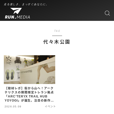
走る楽しさ、まっすぐあなたに。
TAG
代々木公園
【取材レポ】街から山へ！アーク
テリクスの期間限定トレラン拠点
「ARC’TERYX TRAIL HUB
YOYOGI」が誕生。注目の新作シ
ューズ「SYLAN 2」も体験可
2026.05.09
イベント
能！