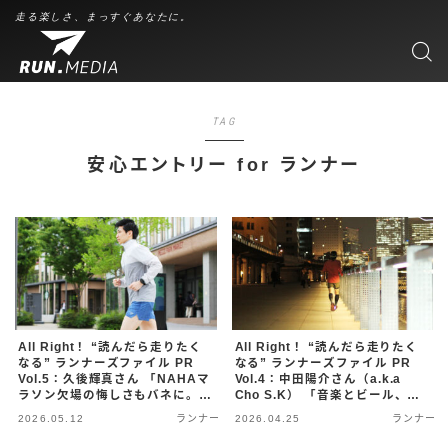
走る楽しさ、まっすぐあなたに。
TAG
安心エントリー for ランナー
All Right！ “読んだら走りたく
All Right！ “読んだら走りたく
なる” ランナーズファイル PR
なる” ランナーズファイル PR
Vol.5：久後輝真さん 「NAHAマ
Vol.4：中田陽介さん（a.k.a
ラソン欠場の悔しさもバネに。
Cho S.K） 「音楽とビール、そ
20代若手モデルが語る『走る楽
して裸足ラン！ 週末の予定が読
2026.05.12
ランナー
2026.04.25
ランナー
しさ』と、体調不良に備える『ワ
めない……そんな50代の挑戦を
ンコインの安心』」
支える『ワンコインの神システ