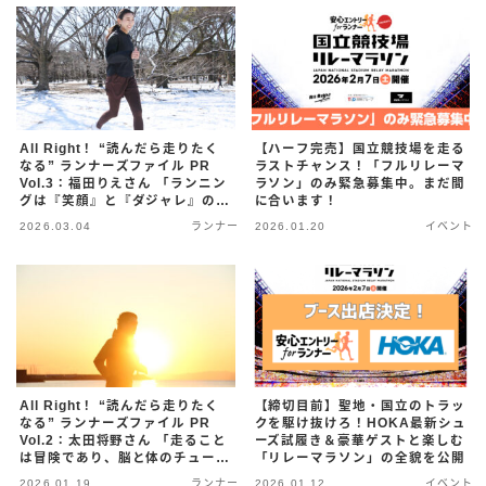
ム』」
All Right！ “読んだら走りたく
【ハーフ完売】国立競技場を走る
なる” ランナーズファイル PR
ラストチャンス！「フルリレーマ
Vol.3：福田りえさん 「ランニン
ラソン」のみ緊急募集中。まだ間
グは『笑顔』と『ダジャレ』の源
に合います！
泉。急な仕事で泣く泣く
2026.03.04
ランナー
2026.01.20
イベント
DNS……そんなピンチを救った
『480円の安心』が、次の一歩を
軽くする」
All Right！ “読んだら走りたく
【締切目前】聖地・国立のトラッ
なる” ランナーズファイル PR
クを駆け抜けろ！HOKA最新シュ
Vol.2：太田将野さん 「走ること
ーズ試履き＆豪華ゲストと楽しむ
は冒険であり、脳と体のチューニ
「リレーマラソン」の全貌を公開
ング。半年先の予定が読めない僕
2026.01.19
ランナー
2026.01.12
イベント