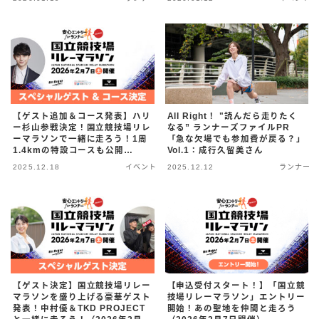
らにとって、『安心エントリー』
は“攻め”の投資になる」
【ゲスト追加＆コース発表】ハリ
All Right！ "読んだら走りたく
ー杉山参戦決定！国立競技場リレ
なる” ランナーズファイルPR
ーマラソンで一緒に走ろう！1周
「急な欠場でも参加費が戻る？」
1.4kmの特設コースも公開
Vol.1：成行久留美さん
（2026年2月7日開催）
2025.12.18
イベント
2025.12.12
ランナー
【ゲスト決定】国立競技場リレー
【申込受付スタート！】「国立競
マラソンを盛り上げる豪華ゲスト
技場リレーマラソン」エントリー
発表！中村優＆TKD PROJECT
開始！あの聖地を仲間と走ろう