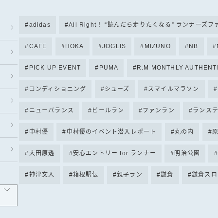
adidas
All Right！ “読んだら走りたくなる” ランナーズ
CAFE
HOKA
JOGLIS
MIZUNO
NB
PICK UP EVENT
PUMA
R.M MONTHLY AUTHENT
コンディショニング
シューズ
スマイルマラソン
ニューバランス
ビールラン
ファンラン
ランス
中村優
中村優のイベント潜入レポート
丸の内
大田原透
安心エントリー for ランナー
明治公園
神津文人
箱根駅伝
親子ラン
鎌倉
鎌倉スロ