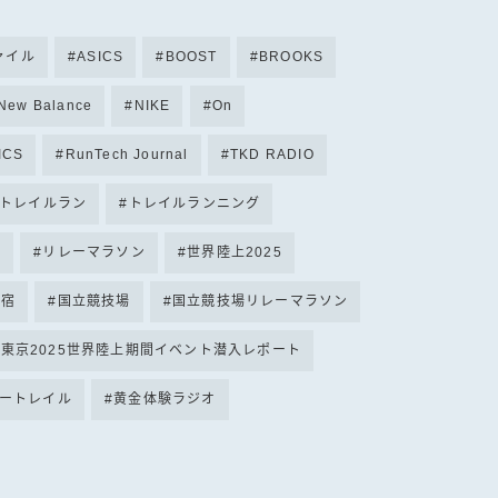
ファイル
ASICS
BOOST
BROOKS
New Balance
NIKE
On
ICS
RunTech Journal
TKD RADIO
トレイルラン
トレイルランニング
テ
リレーマラソン
世界陸上2025
原宿
国立競技場
国立競技場リレーマラソン
東京2025世界陸上期間イベント潜入レポート
ートレイル
黄金体験ラジオ