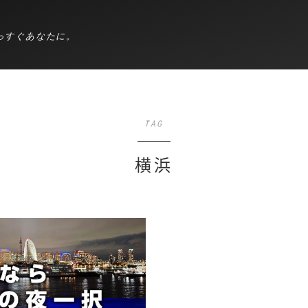
っすぐあなたに。
TAG
横浜