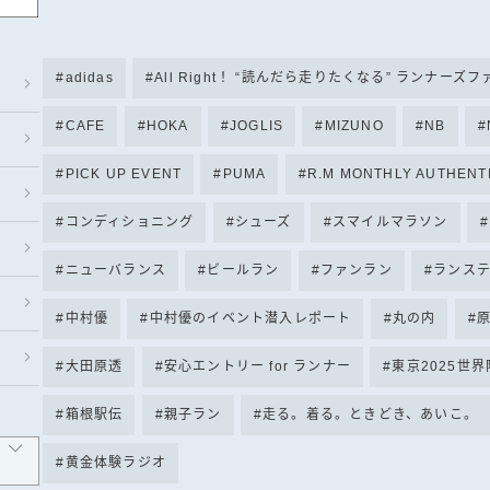
adidas
All Right！ “読んだら走りたくなる” ランナーズ
CAFE
HOKA
JOGLIS
MIZUNO
NB
PICK UP EVENT
PUMA
R.M MONTHLY AUTHENT
コンディショニング
シューズ
スマイルマラソン
ニューバランス
ビールラン
ファンラン
ランス
中村優
中村優のイベント潜入レポート
丸の内
大田原透
安心エントリー for ランナー
東京2025世
箱根駅伝
親子ラン
走る。着る。ときどき、あいこ。
黄金体験ラジオ