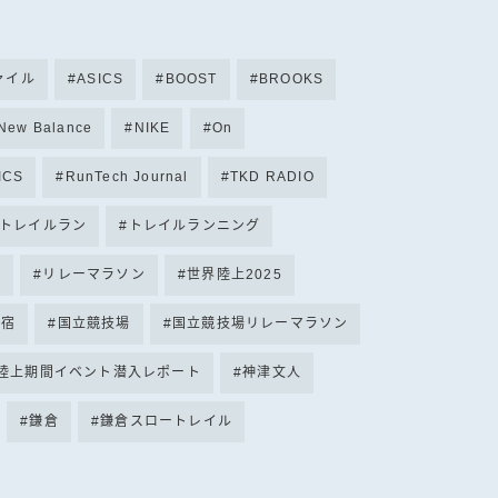
ファイル
ASICS
BOOST
BROOKS
New Balance
NIKE
On
ICS
RunTech Journal
TKD RADIO
トレイルラン
トレイルランニング
テ
リレーマラソン
世界陸上2025
原宿
国立競技場
国立競技場リレーマラソン
界陸上期間イベント潜入レポート
神津文人
鎌倉
鎌倉スロートレイル