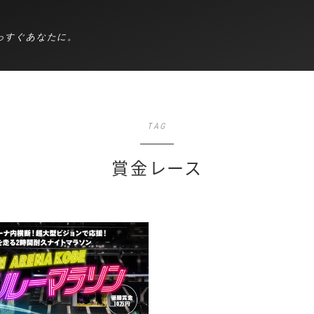
っすぐあなたに。
TAG
賞金レース