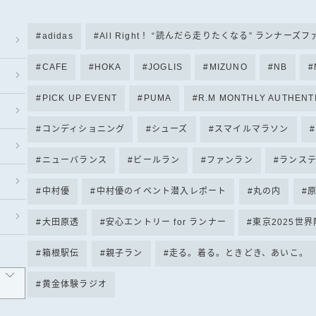
adidas
All Right！ “読んだら走りたくなる” ランナーズ
CAFE
HOKA
JOGLIS
MIZUNO
NB
PICK UP EVENT
PUMA
R.M MONTHLY AUTHENT
コンディショニング
シューズ
スマイルマラソン
ニューバランス
ビールラン
ファンラン
ランス
中村優
中村優のイベント潜入レポート
丸の内
大田原透
安心エントリー for ランナー
東京2025世
箱根駅伝
親子ラン
走る。着る。ときどき、あいこ。
黄金体験ラジオ