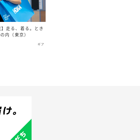
載】走る、着る。とき
丸の内（東京）
ギア