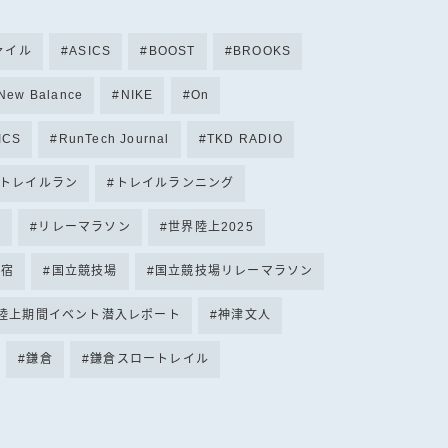
ファイル
ASICS
BOOST
BROOKS
New Balance
NIKE
On
ICS
RunTech Journal
TKD RADIO
トレイルラン
トレイルランニング
テ
リレーマラソン
世界陸上2025
原宿
国立競技場
国立競技場リレーマラソン
界陸上期間イベント潜入レポート
神津文人
鎌倉
鎌倉スロートレイル