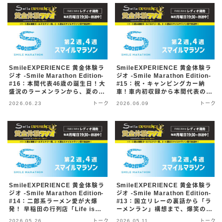
SmileEXPERIENCE 黄金体験ラ
SmileEXPERIENCE 黄金体験ラ
ジオ -Smile Marathon Edition-
ジオ -Smile Marathon Edition-
#16：本間代表46歳の誕生日！大
#15：祝・キャンピングカー納
盛況のラーメンランから、夏の
車！車内初収録から本間代表の肉
「豊洲リレー」「富士山トレイ
離れ、夏の「ビールラン」「豊洲
2026.06.23
トーク
2026.06.09
トーク
ル」詳細発表まで（26/6/22配
ナイトリレー」まで情報満載
信）
（26/6/8配信）
SmileEXPERIENCE 黄金体験ラ
SmileEXPERIENCE 黄金体験ラ
ジオ -Smile Marathon Edition-
ジオ -Smile Marathon Edition-
#14：二郎系ラーメン愛が大爆
#13：国立リレーの裏話から「ラ
発！ 早稲田の行列店「Life is
ーメンラン」構想まで、爆笑の二
Better」ダン代表がゲスト登場
人喋りが復活！（26/5/11配信）
2026.05.26
トーク
2026.05.11
トーク