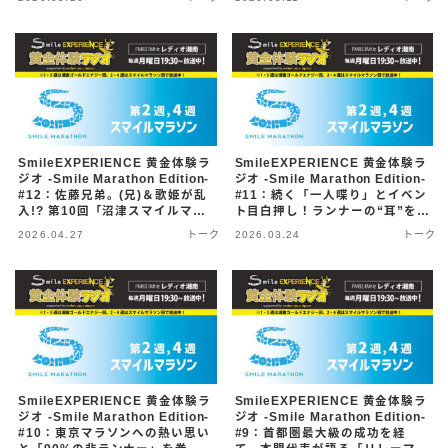
（26/5/25配信）
SmileEXPERIENCE 黄金体験ラ
SmileEXPERIENCE 黄金体験ラ
ジオ -Smile Marathon Edition-
ジオ -Smile Marathon Edition-
#12：佐藤兄弟。(兄)＆歌姫が乱
#11：続く「一人喋り」とイベン
入!? 第10回「沼津スマイルマラ
ト目白押し！ランナーの“耳”を狙
ソン」大復活スペシャル（26/4/6
う大ポッドキャスト構想とは？
2026.04.27
トーク
2026.03.24
トーク
配信）
（26/3/23配信）
SmileEXPERIENCE 黄金体験ラ
SmileEXPERIENCE 黄金体験ラ
ジオ -Smile Marathon Edition-
ジオ -Smile Marathon Edition-
#10：東京マラソンへの熱い思い
#9：首都圏最大級の成功を経