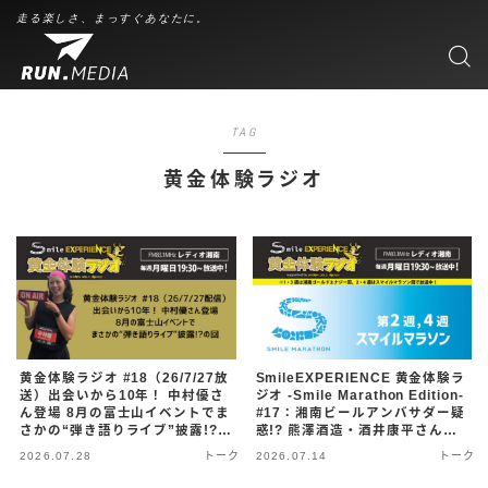
走る楽しさ、まっすぐあなたに。
TAG
黄金体験ラジオ
黄金体験ラジオ #18（26/7/27放
SmileEXPERIENCE 黄金体験ラ
送）出会いから10年！ 中村優さ
ジオ -Smile Marathon Edition-
ん登場 8月の富士山イベントでま
#17：湘南ビールアンバサダー疑
さかの“弾き語りライブ”披露!?の
惑!? 熊澤酒造・酒井康平さん登
回
場＆10月の大型フェス情報も
2026.07.28
トーク
2026.07.14
トーク
（26/7/13配信）