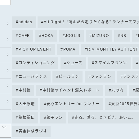
adidas
All Right！ “読んだら走りたくなる” ランナーズ
CAFE
HOKA
JOGLIS
MIZUNO
NB
PICK UP EVENT
PUMA
R.M MONTHLY AUTHENT
コンディショニング
シューズ
スマイルマラソン
ニューバランス
ビールラン
ファンラン
ランス
中村優
中村優のイベント潜入レポート
丸の内
大田原透
安心エントリー for ランナー
東京2025世
箱根駅伝
親子ラン
走る。着る。ときどき、あいこ。
黄金体験ラジオ