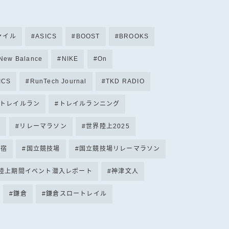
ファイル
ASICS
BOOST
BROOKS
New Balance
NIKE
On
ICS
RunTech Journal
TKD RADIO
トレイルラン
トレイルランニング
テ
リレーマラソン
世界陸上2025
原宿
国立競技場
国立競技場リレーマラソン
界陸上期間イベント潜入レポート
神津文人
鎌倉
鎌倉スロートレイル