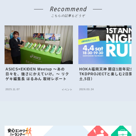
Recommend
こちらの記事もどうぞ
ASICS×EKIDEN Meetup ～あの
HOKA福岡天神 開店1周年記念
日々を、強さにかえていけ。～ リク
TKDPROJECTと楽しむ2日間（
ゲキ編集長 はるみん 取材レポート
土,5日）
2025.11.07
2026.03.24
イベント