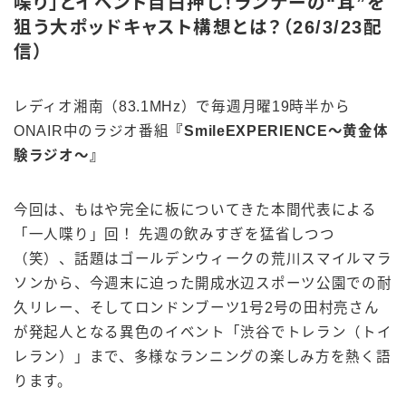
喋り」とイベント目白押し！ランナーの“耳”を
狙う大ポッドキャスト構想とは？（26/3/23配
信）
レディオ湘南（83.1MHz）で毎週月曜19時半から
ONAIR中のラジオ番組
『SmileEXPERIENCE～黄金体
験ラジオ～』
今回は、もはや完全に板についてきた本間代表による
「一人喋り」回！ 先週の飲みすぎを猛省しつつ
（笑）、話題はゴールデンウィークの荒川スマイルマラ
ソンから、今週末に迫った開成水辺スポーツ公園での耐
久リレー、そしてロンドンブーツ1号2号の田村亮さん
が発起人となる異色のイベント「渋谷でトレラン（トイ
レラン）」まで、多様なランニングの楽しみ方を熱く語
ります。