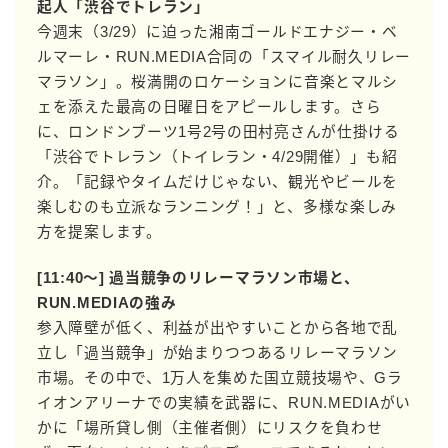
起人「渋谷でトレラン」
今週末（3/29）に迫った湘南ゴールドエナジー・ベ
ルマーレ・RUN.MEDIA合同の「スマイル耐久リレー
マラソン」。桜満開のロケーションに音楽とマルシ
ェを添えた最高の日曜日をアピールします。さら
に、ロンドンブーツ1号2号の田村亮さんが仕掛ける
「渋谷でトレラン（トイレラン・4/29開催）」も紹
介。「記録やタイムだけじゃない、観光やビールを
楽しむのも立派なランニング！」と、多様な楽しみ
方を提案します。
[11:40〜] 過当競争のリレーマラソン市場と、
RUN.MEDIAの強み
参入障壁が低く、利益が出やすいことから各地で乱
立し「過当競争」が始まりつつあるリレーマラソン
市場。その中で、1万人を集めた国立競技場や、Gラ
イオンアリーナでの実績を武器に、RUN.MEDIAがい
かに「場所貸し側（主催者側）にリスクを負わせ