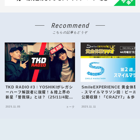
Recommend
こちらの記事もどうぞ
TKD RADIO #3：YOSHIKIがレガシ
SmileEXPERIENCE 黄金体
ーハーフ解説者に抜擢！＆陸上界の
- スマイルマラソン回：ビール
新星「曽我瑛」とは？（25/11/4配
公開収録！「CRAZY7」＆歩い
信）
げるアプリ「ヘルスリー」体験
2025.11.05
2025.11.11
（25/11/10配信）
トーク