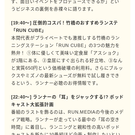
ず、面白いイベントをプロデュースできるか」とい
うビジネスの裏側を赤裸々に語ります。
[19:40〜] 圧倒的コスパ！竹橋のおすすめランステ
「RUN CUBE」
本間代表がプライベートでも激推しする竹橋のラン
ニングステーション「RUN CUBE」の3つの魅力を
熱弁！ ①体に優しくて美味い定食屋「アスショク」
が1階にある、②皇居にすぐ出られる好立地、③なん
と実質650円という価格破壊の利用料。さらにブルッ
クスやミズノの最新シューズが無料で試し履きでき
るという、ランナー必聴のお得情報です。
[22:40〜] ランナーの「耳」をジャックする!? ポッド
キャスト大拡張計画
番組のラストを飾るのは、RUN.MEDIAの今後のメデ
ィア戦略。ランナーが走っている最中の「耳の空き
時間」に着目し、ランニングと親和性の高いポッド
キャストを新たに10番組ほど企画・制作したいとい