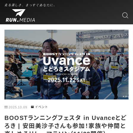
走る楽しさ、まっすぐあなたに。
2025.10.09
イベント
BOOSTランニングフェスタ in Uvanceとど
ろき | 安田美沙子さんも参加！家族や仲間と