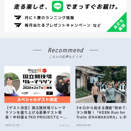
Recommend
こちらの記事もどうぞ
【ゲスト決定】国立競技場リレーマ
3キロから始まる鎌倉“初めての
ラソンを盛り上げる豪華ゲスト発
ラン体験！「KEEN Run for th
表！中村優＆TKD PROJECTと一緒
Trails ＠KAMAKURA」レポ
に走ろう！（2026年2月7日開催）
2025.12.03
2026.04.08
イベント