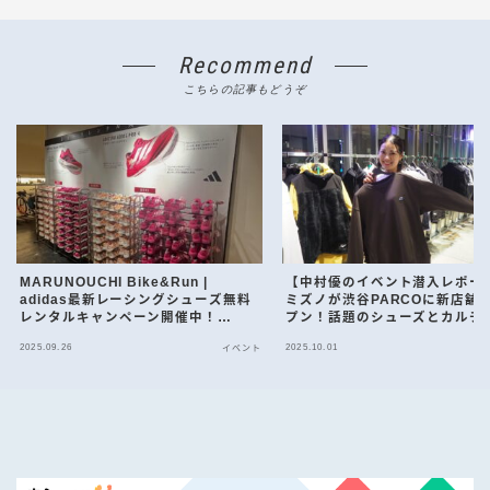
Recommend
こちらの記事もどうぞ
MARUNOUCHI Bike&Run |
【中村優のイベント潜入レポー
adidas最新レーシングシューズ無料
ミズノが渋谷PARCOに新店舗
レンタルキャンペーン開催中！
プン！話題のシューズとカルチ
【11/3月まで】
が融合した一夜
2025.09.26
2025.10.01
イベント