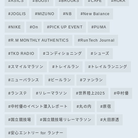
ASICS
BOOST
BROOKS
CAFE
HOKA
JOGLIS
MIZUNO
NB
New Balance
NIKE
On
PICK UP EVENT
PUMA
R.M MONTHLY AUTHENTICS
RunTech Journal
TKD RADIO
コンディショニング
シューズ
スマイルマラソン
トレイルラン
トレイルランニング
ニューバランス
ビールラン
ファンラン
ランステ
リレーマラソン
世界陸上2025
中村優
中村優のイベント潜入レポート
丸の内
原宿
国立競技場
国立競技場リレーマラソン
大田原透
安心エントリー for ランナー