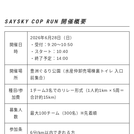
SAYSKY COP RUN 開催概要
2026年6月28日（日）
開催日
・受付：9:20〜10:50
時
・スタート：10:40
・終了予定：14:00
開催場
豊洲ぐるり公園（水産仲卸売場棟裏トイレ 入口
所
前集合）
種目/参
1チーム3名でのリレー形式（1人約1km × 5周＝
加費
合計約15km）
募集人
最大100チーム（300名）※先着順
数
参加条
6分/km以内で走れる方