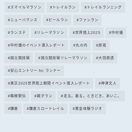
スマイルマラソン
トレイルラン
トレイルランニング
ニューバランス
ビールラン
ファンラン
ランステ
リレーマラソン
世界陸上2025
中村優
中村優のイベント潜入レポート
丸の内
原宿
国立競技場
国立競技場リレーマラソン
大田原透
安心エントリー for ランナー
東京2025世界陸上期間イベント潜入レポート
神津文人
箱根駅伝
親子ラン
走る。着る。ときどき、あいこ。
鎌倉
鎌倉スロートレイル
黄金体験ラジオ