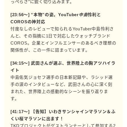
っぺらさ”に鋭く切り込みます。
[23:56〜] “本物”の姿。YouTuber
中島
怜利と
COROSの神対応
忖度なしのレビューで知られるYouTuber中島怜利さ
んと、その指摘に1日で対応したウォッチブランド
COROS。企業とインフルエンサーのあるべき理想の
関係性が、この一件に詰まっています。
[34:15〜] 武田さんが選ぶ、世界陸上の胸アツハイラ
イト
中島佑気ジョセフ選手の日本新記録や、ラシッド選
手の涙のインタビューなど、武田さんの心に深く刻
まれた、世界陸上の感動的なシーンを振り返りま
す。
[41:17〜] 【告知】いわきサンシャインマラソン＆ふ
くい桜マラソンに出ます！
TKDプロジェクトがゲストランナーとして参加する2