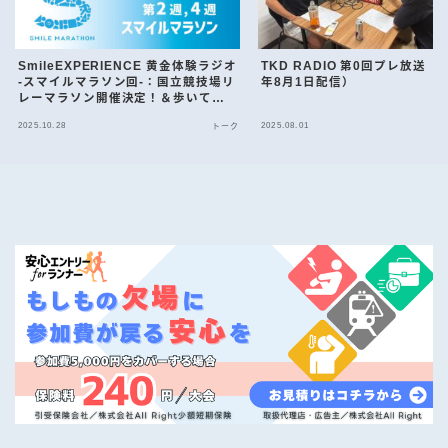
SmileEXPERIENCE 黄金体験ラジオ
TKD RADIO 第0回プレ放送（2
-スマイルマラソン回-：国立競技場リ
年8月1日配信）
レーマラソン開催決定！＆歩いて稼
げるアプリ「ヘルスリー」とは？
2025.10.28
2025.08.01
トーク
（25/10/27配信）