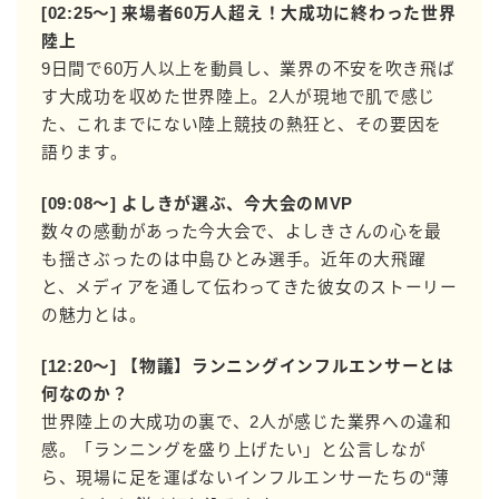
[02:25〜] 来場者60万人超え！大成功に終わった世界
陸上
9日間で60万人以上を動員し、業界の不安を吹き飛ば
す大成功を収めた世界陸上。2人が現地で肌で感じ
た、これまでにない陸上競技の熱狂と、その要因を
語ります。
[09:08〜] よしきが選ぶ、今大会のMVP
数々の感動があった今大会で、よしきさんの心を最
も揺さぶったのは中島ひとみ選手。近年の大飛躍
と、メディアを通して伝わってきた彼女のストーリー
の魅力とは。
[12:20〜] 【物議】ランニングインフルエンサーとは
何なのか？
世界陸上の大成功の裏で、2人が感じた業界への違和
感。「ランニングを盛り上げたい」と公言しなが
ら、現場に足を運ばないインフルエンサーたちの“薄