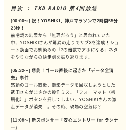
目次 ： TKD RADIO 第4回放送
[00:00〜] 祝！YOSHIKI、神戸マラソンで2時間55分
23秒！
前哨戦の結果から「無理だろう」と思われていた
中、YOSHIKIさんが驚異の走りでサブ3を達成！ショ
ート動画でお馴染みの「3の倍数でアホになる」ネタ
をやりながらの快走劇を振り返ります。
[05:32〜] 悲劇！ゴール直後に起きた「データ全消
去」事件
感動のゴール直後、撮影データを回収しようとした
武田さんがまさかの操作ミス。「フォーマット（初
期化）」ボタンを押してしまい、YOSHIKIさんの激
走データが消失…。その時、現場の空気は？
[11:08〜] 新スポンサー「安心エントリー for ランナ
ー」