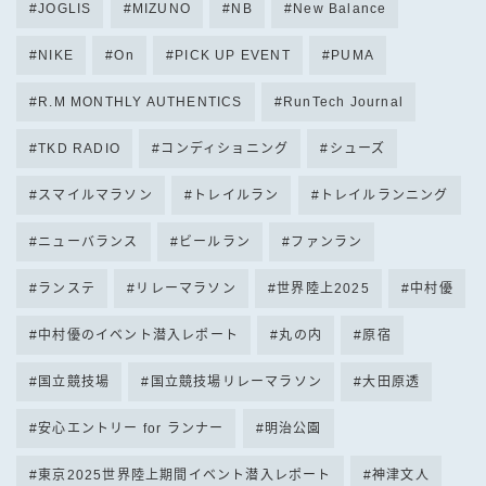
JOGLIS
MIZUNO
NB
New Balance
NIKE
On
PICK UP EVENT
PUMA
R.M MONTHLY AUTHENTICS
RunTech Journal
TKD RADIO
コンディショニング
シューズ
スマイルマラソン
トレイルラン
トレイルランニング
ニューバランス
ビールラン
ファンラン
ランステ
リレーマラソン
世界陸上2025
中村優
中村優のイベント潜入レポート
丸の内
原宿
国立競技場
国立競技場リレーマラソン
大田原透
安心エントリー for ランナー
明治公園
東京2025世界陸上期間イベント潜入レポート
神津文人