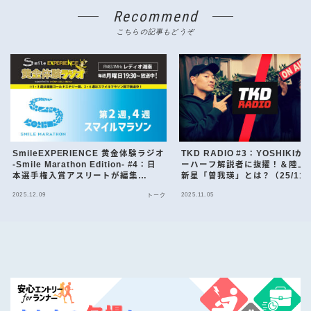
Recommend
こちらの記事もどうぞ
SmileEXPERIENCE 黄金体験ラジオ
TKD RADIO #3：YOSHIKI
-Smile Marathon Edition- #4：日
ーハーフ解説者に抜擢！＆陸上
本選手権入賞アスリートが編集
新星「曽我瑛」とは？（25/11/
長！？熊谷遥未さんが登場。NMB48
信）
2025.12.09
2025.11.05
トーク
取材からチャリティマラソンまで熱
く語る！（25/12/8配信）