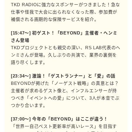
TKD RADIOに強力なスポンサーがつきました！急な
仕事や怪我で大会に出られなくなった際、参加費が
補償される画期的な保険サービスを紹介。
[15:47〜] 初ゲスト！「BEYOND」主催者・ヘンミ
さん登場
TKDプロジェクトとも親交の深い、RS LAB代表のヘ
ンミさんが登場。久しぶりの共演で、業界の裏側を
語り尽くします。
[23:34〜] 激論！「ゲストランナー」と「愛」の話
BEYONDが掲げた「ノーゲスト戦略」の真意とは？
主催者が求めるゲスト像と、インフルエンサーが持
つべき「イベントへの愛」について、3人が本音でぶ
つかり合います。
[37:00〜] 今年の「BEYOND」はここが違う！
「世界一自己ベスト更新率が高いレース」を目指す