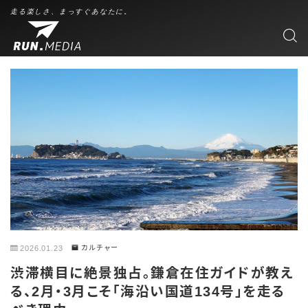
走る楽しさ、まっすぐあなたに。
2026.01.23
カルチャー
渋滞横目に絶景独占。鎌倉在住ガイドが教え
る、2月・3月こそ「海沿い国道134号」を走る