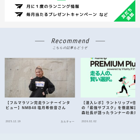
Recommend
こちらの記事もどうぞ
【フルマラソン完走ランナーインタ
【潜入レポ】ラントリップ×住
ビュー】NMB48 塩月希依音さん
の「最強サブスク」を徹底解説
森社長が語ったランナーの未来
2025.12.19
2026.02.02
カルチャー
カ