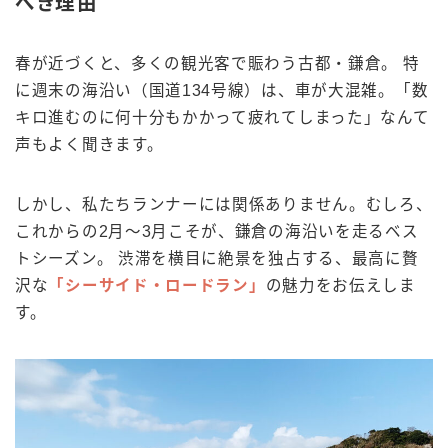
べき理由
春が近づくと、多くの観光客で賑わう古都・鎌倉。 特
に週末の海沿い（国道134号線）は、車が大混雑。「数
キロ進むのに何十分もかかって疲れてしまった」なんて
声もよく聞きます。
しかし、私たちランナーには関係ありません。むしろ、
これからの2月〜3月こそが、鎌倉の海沿いを走るベス
トシーズン。 渋滞を横目に絶景を独占する、最高に贅
沢な
「シーサイド・ロードラン」
の魅力をお伝えしま
す。