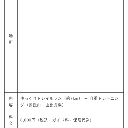
場
所
内
ゆっくりトレイルラン（約7km） ＋ 自重トレーニン
容
グ（源氏山・由比ガ浜）
料
6,000円（税込・ガイド料・保険代込）
金