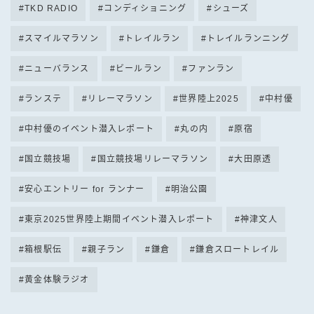
TKD RADIO
コンディショニング
シューズ
スマイルマラソン
トレイルラン
トレイルランニング
ニューバランス
ビールラン
ファンラン
ランステ
リレーマラソン
世界陸上2025
中村優
中村優のイベント潜入レポート
丸の内
原宿
国立競技場
国立競技場リレーマラソン
大田原透
安心エントリー for ランナー
明治公園
東京2025世界陸上期間イベント潜入レポート
神津文人
箱根駅伝
親子ラン
鎌倉
鎌倉スロートレイル
黄金体験ラジオ