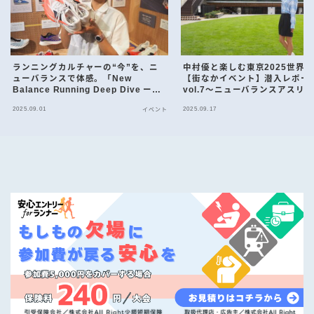
ランニングカルチャーの“今”を、ニ
中村優と楽しむ東京2025世界
ューバランスで体感。「New
【街なかイベント】潜入レポー
Balance Running Deep Dive ー
vol.7〜ニューバランスアスリ
FuelCell SuperComp Elite v5」
オフの時間を快適に過ごしても
2025.09.01
2025.09.17
イベント
ための空間「Off Track by Ne
Balance」〜